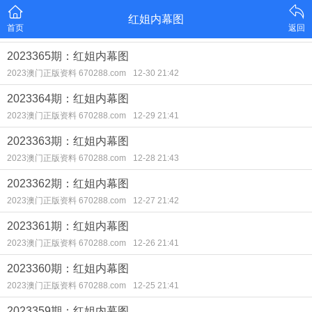
红姐内幕图
首页
返回
2023365期：红姐内幕图
2023澳门正版资料 670288.com
12-30 21:42
2023364期：红姐内幕图
2023澳门正版资料 670288.com
12-29 21:41
2023363期：红姐内幕图
2023澳门正版资料 670288.com
12-28 21:43
2023362期：红姐内幕图
2023澳门正版资料 670288.com
12-27 21:42
2023361期：红姐内幕图
2023澳门正版资料 670288.com
12-26 21:41
2023360期：红姐内幕图
2023澳门正版资料 670288.com
12-25 21:41
2023359期：红姐内幕图